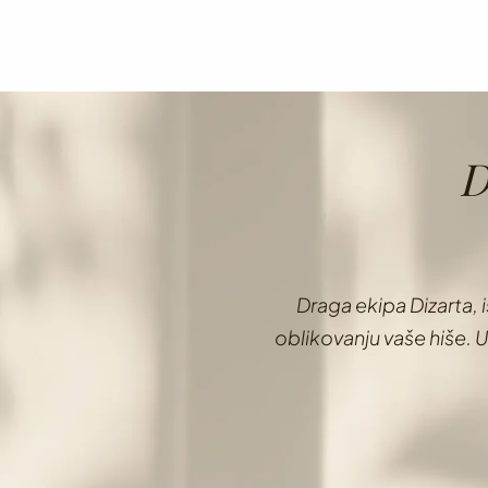
D
Slide 4 of 12
te ga opravili pri notranjem
Ko sem začela pren
 ustvarjalnosti, strokovnosti in
»mojstrice«. Zadev
prijateljičinem priporoč