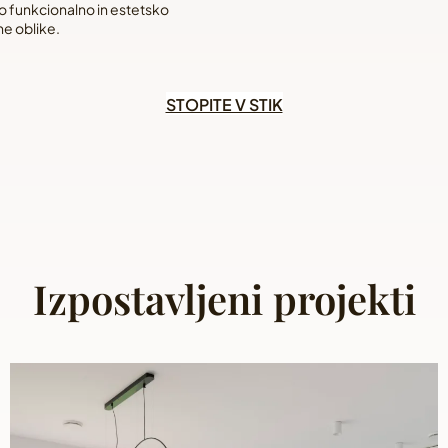
o funkcionalno in estetsko
Ti vam olajšajo pridobivanje ponudb
ne oblike.
zagotavljajo, da izvedba poteka gl
dogovorjenem konceptu.
STOPITE V STIK
Izpostavljeni projekti