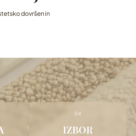
estetsko dovršen in
A
IZBOR