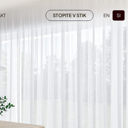
KT
STOPITE V STIK
EN
SI