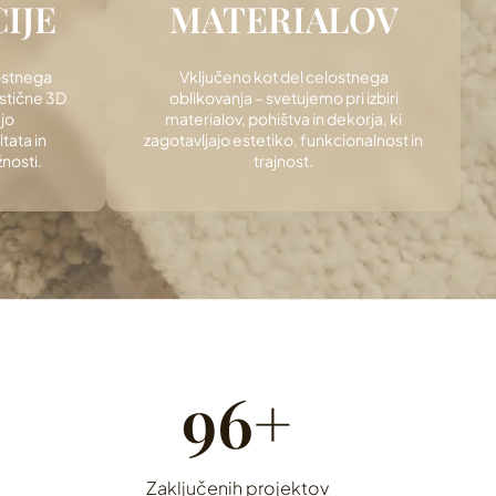
IJE
MATERIALOV
lostnega
Vključeno kot del celostnega
istične 3D
oblikovanja – svetujemo pri izbiri
jo
materialov, pohištva in dekorja, ki
tata in
zagotavljajo estetiko, funkcionalnost in
nosti.
trajnost.
120+
Zaključenih projektov