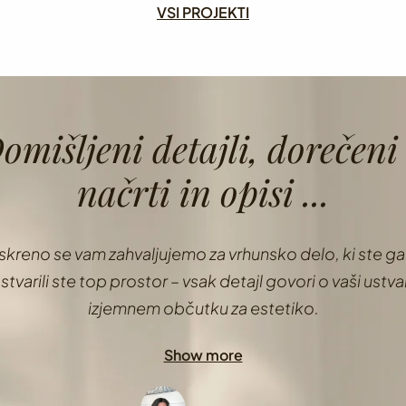
VSI PROJEKTI
omišljeni detajli, doreče
načrti in opisi ...
avljati in opremljati svoj poslovni prostor, sem srečala
a se v dolgem času ni premaknila veliko dlje od točk
ilu, na internetu našla DizArt in jih poklicala. Z Mojco 
sestanek.
Pokaži več