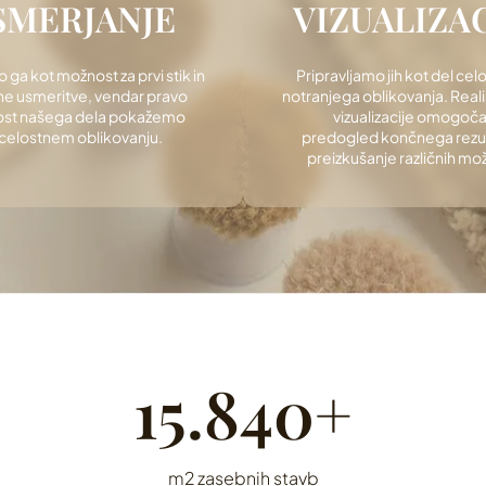
SMERJANJE
VIZUALIZAC
ga kot možnost za prvi stik in
Pripravljamo jih kot del ce
e usmeritve, vendar pravo
notranjega oblikovanja. Real
ost našega dela pokažemo
vizualizacije omogoča
 celostnem oblikovanju.
predogled končnega rezul
preizkušanje različnih mož
20.000+
m2 zasebnih stavb