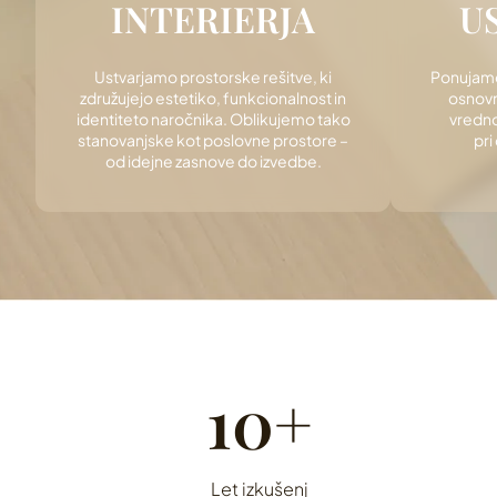
INTERIERJA
U
Ustvarjamo prostorske rešitve, ki
Ponujamo 
združujejo estetiko, funkcionalnost in
osnovn
identiteto naročnika. Oblikujemo tako
vredn
stanovanjske kot poslovne prostore –
pri
od idejne zasnove do izvedbe.
12+
Let izkušenj