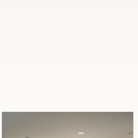
 in
adko in po