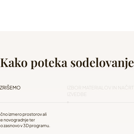
Kako poteka sodelovanje
IZRIŠEMO
IZBOR MATERIALOV IN NAČRT
IZVEDBE
no izmero prostorov ali
Skupaj izberemo materiale, barve
e novogradnje ter
ter pripravimo realistične prikaze i
no zasnovo v 3D programu.
natančne načrte.