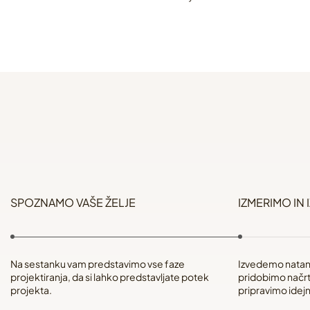
SPOZNAMO VAŠE ŽELJE
IZMERIMO IN 
Na sestanku vam predstavimo vse faze
Izvedemo natanč
projektiranja, da si lahko predstavljate potek
pridobimo načrt
projekta.
pripravimo idej