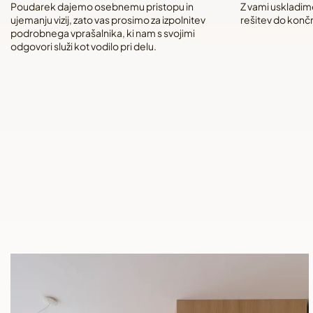
Poudarek dajemo osebnemu pristopu in
Z vami uskladim
ujemanju vizij, zato vas prosimo za izpolnitev
rešitev do konč
podrobnega vprašalnika, ki nam s svojimi
odgovori služi kot vodilo pri delu.