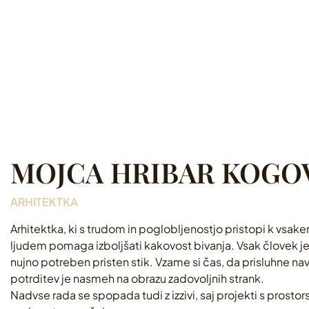
MOJCA HRIBAR KOGOVŠ
ARHITEKTKA
Arhitektka, ki s trudom in poglobljenostjo pristopi k vsakem
ljudem pomaga izboljšati kakovost bivanja. Vsak človek je u
nujno potreben pristen stik. Vzame si čas, da prisluhne na
potrditev je nasmeh na obrazu zadovoljnih strank.
Nadvse rada se spopada tudi z izzivi, saj projekti s prostors