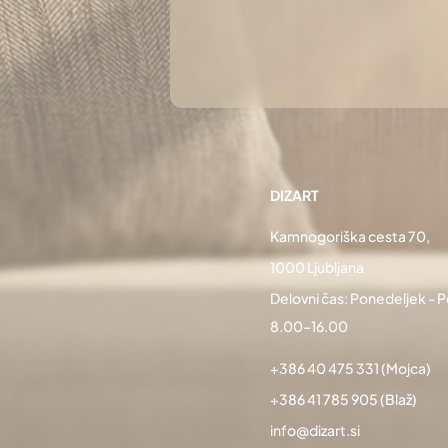
DIZART
Kamnogoriška cesta 70,
1000 Ljubljana
Delovni čas: Ponedeljek - 
8.00–16.00
+386 40 475 331
(Mojca)
+386 41 785 905
(Blaž)
info@dizart.si