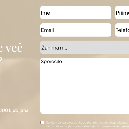
Ime
*
Priim
Email
*
Telef
števil
e več
Zanima
me
*
?
Sporočilo
*
000 Ljubljana
Gdpr
*
Strinjam se, da se osebni podatki, zbrani preko tega obrazca
za obdelavo mojega povpraševanja. Potrjujem, da sem seznanj