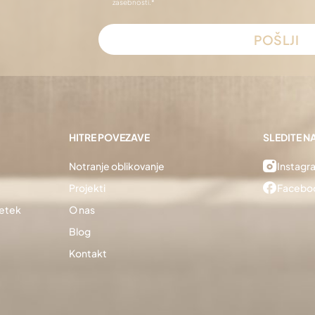
zasebnosti.
*
POŠLJI
HITRE POVEZAVE
SLEDITE N
Notranje oblikovanje
Instagr
Projekti
Facebo
Petek
O nas
Blog
Kontakt