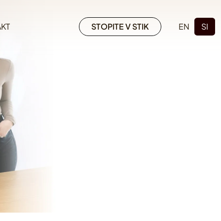
KT
STOPITE V STIK
EN
SI