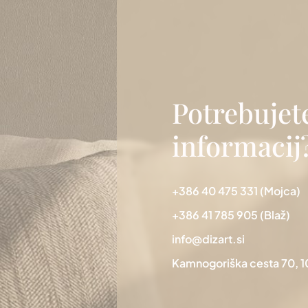
Potrebujet
informacij
+386 40 475 331
(Mojca)
+386 41 785 905
(Blaž)
info@dizart.si
Kamnogoriška cesta 70, 1