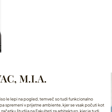
C, M.I.A.
 niso le lepi na pogled, temveč so tudi funkcionalno
pa spremeni v prijetne ambiente, kjer se vsak počuti kot
začetku študija na Fakulteti za arhitekturo, kjer je tudi