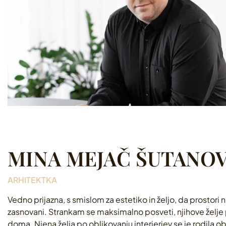
MINA MEJAČ ŠUTANOVA
ARHITEKTKA
Vedno prijazna, s smislom za estetiko in željo, da prostori
zasnovani. Strankam se maksimalno posveti, njihove želje 
doma. Njena želja po oblikovanju interjerjev se je rodila ob 