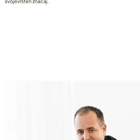
svojevrsten značaj.