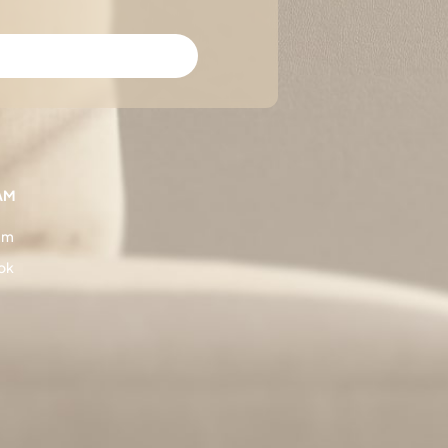
AM
am
ok