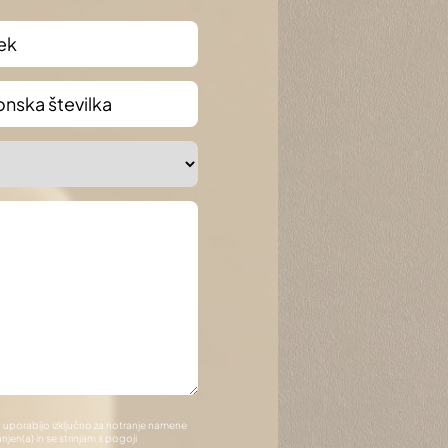
ek
*
onska
ka
, uporabijo izključno za notranje namene
en(a) in se strinjam s pogoji