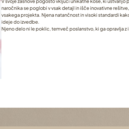
V svoje zasnove pogosto vključi unikatne kose, ki ustvarijo p
naročnika se poglobi v vsak detajl in išče inovativne rešitve
vsakega projekta. Njena natančnost in visoki standardi kako
ideje do izvedbe.
Njeno delo ni le poklic, temveč poslanstvo, ki ga opravlja z