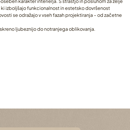
oseben karakter interierja. S strastjo in posluhom za želje
, ki izboljšajo funkcionalnost in estetsko dovršenost
vosti se odražajo v vseh fazah projektiranja – od začetne
 iskreno ljubeznijo do notranjega oblikovanja.