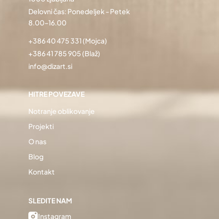
Delovni čas: Ponedeljek - Petek
8.00–16.00
+386 40 475 331
(Mojca)
+386 41 785 905
(Blaž)
info@dizart.si
HITRE POVEZAVE
Notranje oblikovanje
Projekti
O nas
Blog
Kontakt
SLEDITE NAM
Instagram