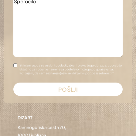
Sporočilo
*
Gdpr
*
Strinjam se, da se osebni podatki, zbrani preko tega obrazca, uporabijo
izključno za notranje namene za obdelavo mojega povpraševanja.
Potrjujem, da sem seznanjen(a) in se strinjam s pogoji zasebnosti.
*
POŠLJI
DIZART
Kamnogoriška cesta 70,
1000 Ljubljana