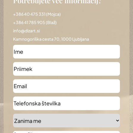
Potrebujete več informacij?
+386 40 475 331
(Mojca)
+386 41 785 905
(Blaž)
info@dizart.si
Kamnogoriška cesta 70, 1000 Ljubljana
Ime
*
Priimek
*
Email
*
Telefonska
številka
Zanima
me
*